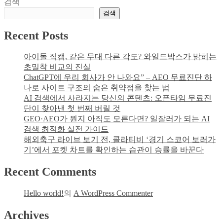
검색
돌
탐
검색
리
색
니
Recent Posts
발
코
니
아이돌 직캠, 같은 무대 다른 각도? 와일드박스가 밝히는
가
초밀착 비교의 진실
물
ChatGPT에 우리 회사가 안 나와요” – AEO 무료진단 하
바
나로 사이트 구조의 숨은 취약점을 찾는 법
다…
AI 검색에서 사라지는 당신의 콘텐츠: 오픈타임 무료진
배
단이 찾아낸 첫 번째 버릴 것
수
GEO·AEO가 뭔지 아직도 모른다면? 일잘러가 되는 AI
구
검색 최적화 실전 가이드
막
해외축구 라이브 보기 전, 콜라티비 ‘경기 스코어 보러가
힘
기’에서 포켓 차트를 확인하는 습관이 승률을 바꾼다
이
Recent Comments
아
니
었
Hello world!
의
A WordPress Commenter
다?
이
Archives