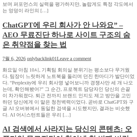
보며 퍼포먼스의 실력을 평가하지만, 놀랍게도 특정 각도에서
은
는 엉덩이 라인의 […]
무
대
ChatGPT에 우리 회사가 안 나와요” –
다
른
AEO 무료진단 하나로 사이트 구조의 숨
각
도?
은 취약점을 찾는 법
와
일
on
7월 6, 2026
onlybacklink01
Leave a comment
드
ChatGPT
박
에
화요일 아침 10시, 기획팀 회의실 분위기는 평소보다 무거웠
스
우
다. 팀장이 느릿하게 노트북을 돌리며 던진 한마디가 발단이었
가
리
다. “Perplexity에 우리 회사명 넣어보니까 경쟁사만 세 개 나오
밝
회
는데, 확인해봤어?” 그 순간, 프로젝트 담당자인 당신의 손끝
히
사
이 차가워졌다. 퇴근 전까지 브랜드 인지도 제고 방안을 고민
는
가
하던 당신에게 이 말은 청천벽력이었다. 곧바로 ChatGPT와 구
초
안
글 AI 오버뷰에서 동일한 검색을 시도했지만, 결과는 비슷했
밀
나
다. AI 어시스턴트들은 우리 […]
착
와
비
요”
AI 검색에서 사라지는 당신의 콘텐츠: 오
교
–