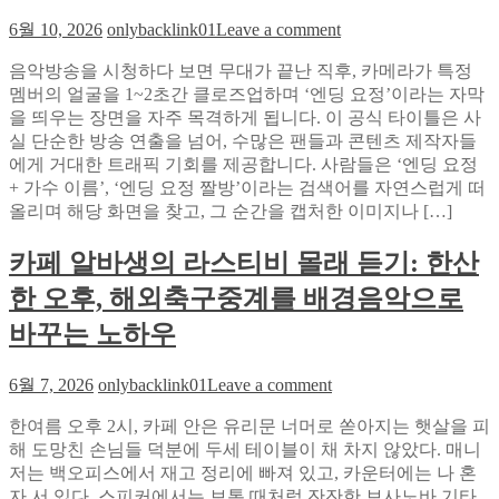
확
미
on
6월 10, 2026
onlybacklink01
Leave a comment
인
만
실
하
의
음악방송을 시청하다 보면 무대가 끝난 직후, 카메라가 특정
속
는
비
멤버의 얼굴을 1~2초간 클로즈업하며 ‘엔딩 요정’이라는 자막
파
습
밀:
을 띄우는 장면을 자주 목격하게 됩니다. 이 공식 타이틀은 사
를
관
BLUE
실 단순한 방송 연출을 넘어, 수많은 팬들과 콘텐츠 제작자들
위
SKY
이
에게 거대한 트래픽 기회를 제공합니다. 사람들은 ‘엔딩 요정
한
SOLUTION
승
+ 가수 이름’, ‘엔딩 요정 짤방’이라는 검색어를 자연스럽게 떠
음
이
률
올리며 해당 화면을 찾고, 그 순간을 캡처한 이미지나 […]
악
아
을
방
시
바
카페 알바생의 라스티비 몰래 듣기: 한산
송
아
꾼
엔
igaming
한 오후, 해외축구중계를 배경음악으로
다
딩
결
요
바꾸는 노하우
제
정
정
짤
확
on
6월 7, 2026
onlybacklink01
Leave a comment
방
도
카
전
를
한여름 오후 2시, 카페 안은 유리문 너머로 쏟아지는 햇살을 피
페
략:
바
해 도망친 손님들 덕분에 두세 테이블이 채 차지 않았다. 매니
알
깜
꾼
저는 백오피스에서 재고 정리에 빠져 있고, 카운터에는 나 혼
바
짝
이
자 서 있다. 스피커에서는 보통 때처럼 잔잔한 보사노바 기타
생