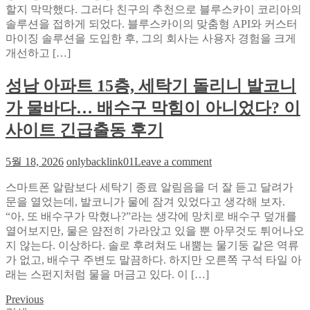
부
할지 막막했다. 그러다 친구의 추천으로 블루스카이 코리아의
예
솔루션을 접하게 되었다. 블루스카이의 맞춤형 API와 커스터
측
마이징 솔루션을 도입한 후, 그의 회사는 사용자 경험을 크게
배
개선하고 […]
팅
타
성남 아파트 15층, 세탁기 돌리니 발코니
이
가 물바다… 배수구 막힘이 아니었다? 이
밍
을
사이트 긴급출동 후기
선
점
on
5월 18, 2026
onlybacklink01
Leave a comment
하
성
는
스마트폰 알람보다 세탁기 종료 알림음을 더 잘 듣고 달려가
남
실
문을 열었는데, 발코니가 물에 잠겨 있었다고 생각해 보자.
아
전
“아, 또 배수구가 막혔나?”라는 생각에 망치로 배수구 덮개를
파
전
열어보지만, 물은 얌전히 가라앉고 있을 뿐 아무것도 튀어나오
트
략
지 않는다. 이상하다. 솔로 후려쳐도 내뿜는 물기둥 같은 역류
15
층,
가 없고, 배수구 주변도 말끔하다. 하지만 오른쪽 구석 타일 아
세
래는 스펀지처럼 물을 머금고 있다. 이 […]
탁
Previous
글
기