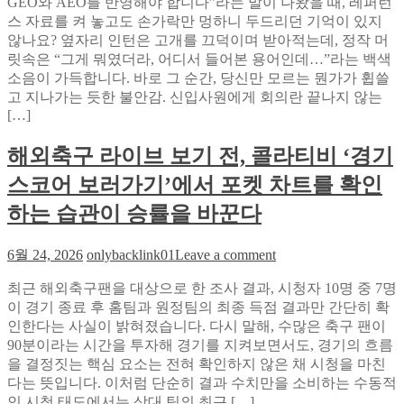
뭔
GEO와 AEO를 반영해야 합니다”라는 말이 나왔을 때, 레퍼런
타
법
지
스 자료를 켜 놓고도 손가락만 멍하니 두드리던 기억이 있지
임
아
않나요? 옆자리 인턴은 고개를 끄덕이며 받아적는데, 정작 머
무
직
릿속은 “그게 뭐였더라, 어디서 들어본 용어인데…”라는 백색
료
도
소음이 가득합니다. 바로 그 순간, 당신만 모르는 뭔가가 휩쓸
진
모
고 지나가는 듯한 불안감. 신입사원에게 회의란 끝나지 않는
단
른
[…]
이
다
찾
해외축구 라이브 보기 전, 콜라티비 ‘경기
면?
아
일
낸
스코어 보러가기’에서 포켓 차트를 확인
잘
첫
러
하는 습관이 승률을 바꾼다
번
가
째
되
버
on
6월 24, 2026
onlybacklink01
Leave a comment
는
해
릴
AI
최근 해외축구팬을 대상으로 한 조사 결과, 시청자 10명 중 7명
외
것
검
이 경기 종료 후 홈팀과 원정팀의 최종 득점 결과만 간단히 확
축
색
인한다는 사실이 밝혀졌습니다. 다시 말해, 수많은 축구 팬이
구
최
90분이라는 시간을 투자해 경기를 지켜보면서도, 경기의 흐름
라
적
을 결정짓는 핵심 요소는 전혀 확인하지 않은 채 시청을 마친
이
화
다는 뜻입니다. 이처럼 단순히 결과 수치만을 소비하는 수동적
브
실
인 시청 태도에서는 상대 팀의 최근 […]
보