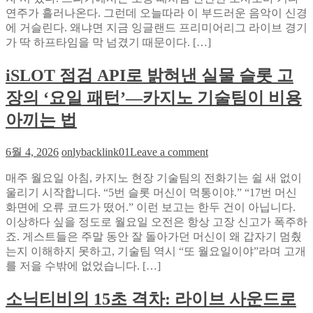
윙
유
연주가 흘러나온다. 그런데 오늘따라 이 부드러운 음악이 신경
의
크
에 거슬린다. 왜냐면 지금 잉글랜드 프리미어리그 라이브 경기
라
와
가 딱 하프타임을 막 넘겼기 때문이다. […]
스
브
티
이
iSLOT 점검 API로 밝혀낸 실물 슬롯 고
비
포
몰
장의 ‘요일 패턴’—카지노 기술팀이 비용
즈
래
로
듣
아끼는 법
비
기:
용
한
on
6월 4, 2026
onlybacklink01
Leave a comment
없
산
iSLOT
이
한
점
매주 월요일 아침, 카지노 현장 기술팀의 전화기는 쉴 새 없이
트
오
검
울리기 시작합니다. “5번 슬롯 머신이 먹통이야.” “17번 머신
래
후,
API
화면에 오류 코드가 떴어.” 이런 보고는 한두 건이 아닙니다.
픽
로
해
이상하다 싶을 정도로 월요일 오전은 항상 고장 신고가 폭주하
잡
밝
외
죠. 게스트들은 주말 동안 잘 돌아가던 머신이 왜 갑자기 멈췄
는
혀
축
는지 이해하지 못하고, 기술팀 역시 “또 월요일이야”라며 고개
법
낸
구
를 저을 수밖에 없었습니다. […]
실
중
물
계
소닉티비의 15초 격차: 라이브 사운드로
슬
를