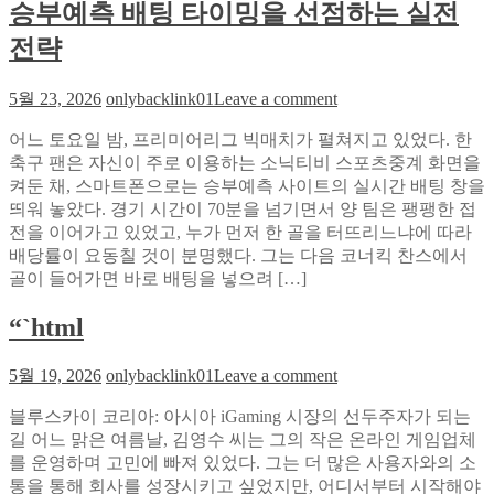
승부예측 배팅 타이밍을 선점하는 실전
롯
배
고
경
전략
장
음
의
악
on
5월 23, 2026
onlybacklink01
Leave a comment
‘요
으
소
일
로
어느 토요일 밤, 프리미어리그 빅매치가 펼쳐지고 있었다. 한
닉
패
바
축구 팬은 자신이 주로 이용하는 소닉티비 스포츠중계 화면을
티
턴’—
꾸
켜둔 채, 스마트폰으로는 승부예측 사이트의 실시간 배팅 창을
비
카
는
띄워 놓았다. 경기 시간이 70분을 넘기면서 양 팀은 팽팽한 접
의
지
노
전을 이어가고 있었고, 누가 먼저 한 골을 터뜨리느냐에 따라
15
노
하
초
배당률이 요동칠 것이 분명했다. 그는 다음 코너킥 찬스에서
기
우
격
골이 들어가면 바로 배팅을 넣으려 […]
술
차:
팀
“`html
라
이
이
비
브
on
5월 19, 2026
onlybacklink01
Leave a comment
용
사
“`html
아
운
블루스카이 코리아: 아시아 iGaming 시장의 선두주자가 되는
끼
드
길 어느 맑은 여름날, 김영수 씨는 그의 작은 온라인 게임업체
는
로
를 운영하며 고민에 빠져 있었다. 그는 더 많은 사용자와의 소
법
승
통을 통해 회사를 성장시키고 싶었지만, 어디서부터 시작해야