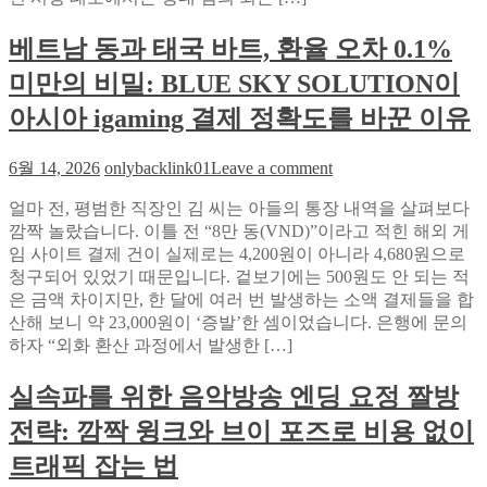
전
기
가
베트남 동과 태국 바트, 환율 오차 0.1%
전,
이
콜
미만의 비밀: BLUE SKY SOLUTION이
드
라
티
아시아 igaming 결제 정확도를 바꾼 이유
비
‘경
on
6월 14, 2026
onlybacklink01
Leave a comment
기
베
스
얼마 전, 평범한 직장인 김 씨는 아들의 통장 내역을 살펴보다
트
코
깜짝 놀랐습니다. 이틀 전 “8만 동(VND)”이라고 적힌 해외 게
남
어
임 사이트 결제 건이 실제로는 4,200원이 아니라 4,680원으로
동
보
청구되어 있었기 때문입니다. 겉보기에는 500원도 안 되는 적
과
러
은 금액 차이지만, 한 달에 여러 번 발생하는 소액 결제들을 합
태
가
산해 보니 약 23,000원이 ‘증발’한 셈이었습니다. 은행에 문의
국
기’에
하자 “외화 환산 과정에서 발생한 […]
바
서
트,
포
실속파를 위한 음악방송 엔딩 요정 짤방
환
켓
율
전략: 깜짝 윙크와 브이 포즈로 비용 없이
차
오
트
차
트래픽 잡는 법
를
0.1%