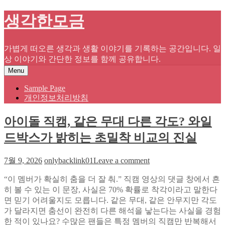
Skip
생각한모금
to
content
가볍게 떠오른 생각과 생활 이야기를 기록하는 공간입니다. 일
상 이야기와 간단한 정보를 함께 공유합니다.
Menu
Sample Page
개인정보처리방침
아이돌 직캠, 같은 무대 다른 각도? 와일
드박스가 밝히는 초밀착 비교의 진실
on
7월 9, 2026
onlybacklink01
Leave a comment
아
“이 멤버가 확실히 춤을 더 잘 춰.” 직캠 영상의 댓글 창에서 흔
이
히 볼 수 있는 이 문장, 사실은 70% 확률로 착각이라고 말한다
돌
면 믿기 어려울지도 모릅니다. 같은 무대, 같은 안무지만 각도
직
가 달라지면 춤선이 완전히 다른 해석을 낳는다는 사실을 경험
캠,
한 적이 있나요? 수많은 팬들은 특정 멤버의 직캠만 반복해서
같