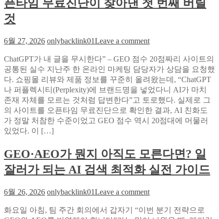
픈타임 무료진단이 찾아낸 첫 번째 버릴
AEO
의
무
진
것
료
실
진
on
6월 27, 2026
onlybacklink01
Leave a comment
단
AI
하
검
ChatGPT가 내 글을 무시한다” – GEO 점수 20점짜리 사이트의
나
색
공통된 실수 지난주 한 온라인 마케팅 담당자가 상담을 요청했
로
에
다. 쇼핑몰 리뷰와 제품 정보를 꾸준히 올려왔는데, “ChatGPT
사
서
나 퍼플렉시티(Perplexity)에 브랜드명을 넣었다니 AI가 마치
이
사
존재 자체를 모르는 것처럼 답변한다”고 토로했다. 실제로 그
트
라
의 사이트를 오픈타임 무료진단으로 확인한 결과, AI 친화도
구
지
가 정말 처참한 수준이었고 GEO 점수 역시 20점대에 머물러
조
는
있었다. 이 […]
의
당
숨
신
GEO·AEO가 뭔지 아직도 모른다면? 일
은
의
취
잘러가 되는 AI 검색 최적화 실전 가이드
콘
약
텐
점
on
츠:
6월 26, 2026
onlybacklink01
Leave a comment
을
GEO·AEO
오
찾
가
화요일 아침, 팀 주간 회의에서 갑자기 “이번 분기 전략으로
픈
는